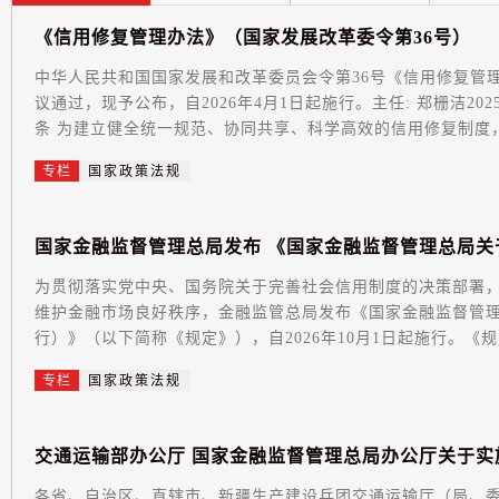
《
信
用
修
复
管
理
办
法
》
（
国
家
发
展
改
革
委
令
第
3
6
号
）
中华人民共和国国家发展和改革委员会令第36号《信用修复管理办法
议通过，现予公布，自2026年4月1日起施行。主任: 郑栅洁20
条 为建立健全统一规范、协同共享、科学高效的信用修复制度，.
专栏
国家政策法规
国
家
金
融
监
督
管
理
总
局
发
布
《
国
家
金
融
监
督
管
理
总
局
关
为贯彻落实党中央、国务院关于完善社会信用制度的决策部署
维护金融市场良好秩序，金融监管总局发布《国家金融监督管
行）》（以下简称《规定》），自2026年10月1日起施行。《规
专栏
国家政策法规
交
通
运
输
部
办
公
厅
国
家
金
融
监
督
管
理
总
局
办
公
厅
关
于
实
各省、自治区、直辖市、新疆生产建设兵团交通运输厅（局、