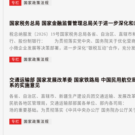
专栏
国家政策法规
国
家
税
务
总
局
国
家
金
融
监
督
管
理
总
局
关
于
进
一
步
深
化
和
税总纳服发〔2026〕19号国家税务总局各省、自治区、直辖
行、股份制银行： 为贯彻落实党中央、国务院关于优化营商
小微企业发展等决策部署，进一步深化“银税互动”合作，充分发
专栏
国家政策法规
交
通
运
输
部
国
家
发
展
改
革
委
国
家
铁
路
局
中
国
民
用
航
空
系
的
实
施
意
见
各省、自治区、直辖市、新疆生产建设兵团交通运输、发展改
民航各地区管理局，交通运输部部属各单位、部内各司局： 
场的重要基础。为贯彻落实《中共中央办公厅 国务院办公厅关于
专栏
国家政策法规