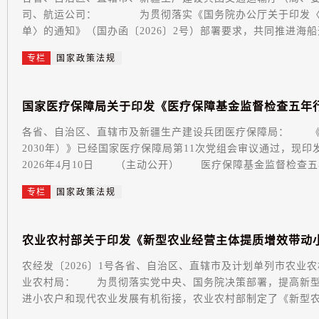
司、航运公司： 为贯彻落实《国务院办公厅关于印发〈“高
单〉的通知》（国办函〔2026〕2号）部署要求，共同推进海船开
专栏
国家政策法规
国
家
医
疗
保
障
局
关
于
印
发
《
医
疗
保
障
基
金
监
督
检
查
五
年
各省、自治区、直辖市及新疆生产建设兵团医疗保障局： 《医
2030年）》已经国家医疗保障局第11次党组会审议通过
2026年4月10日 （主动公开） 医疗保障基金监督检查五年
专栏
国家政策法规
农
业
农
村
部
关
于
印
发
《
新
型
农
业
经
营
主
体
提
质
增
效
带
动
农经发〔2026〕1号各省、自治区、直辖市及计划单列市农业
业农村局： 为贯彻落实党中央、国务院决策部署，提高新型
进小农户和现代农业发展有机衔接，农业农村部制定了《新型农业