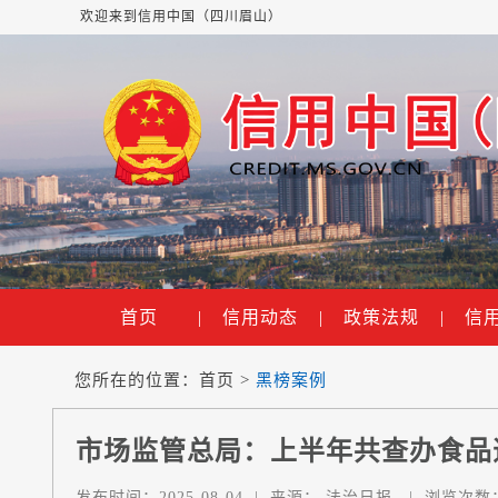
欢迎来到信用中国（四川眉山）
首页
|
信用动态
|
政策法规
|
信
您所在的位置：
首页
>
黑榜案例
市场监管总局：上半年共查办食品违
发布时间：
2025-08-04
|
来源：
法治日报
|
浏览次数