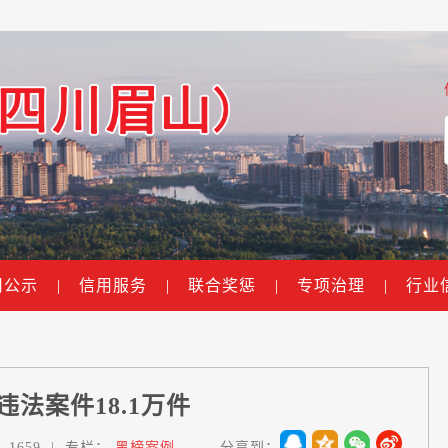
用公示
|
信用服务
|
联合奖惩
|
专项治理
|
行业
法案件18.1万件
：
1659
|
专栏：
黑榜案例
分享到：