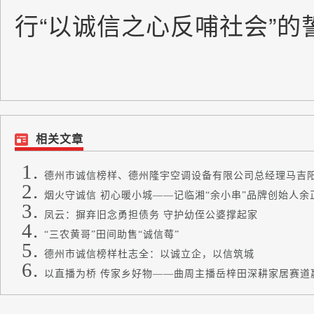
行“以诚信之心反哺社会”的
相关文章
德州市诚信榜样、德州隆宇空调设备有限公司总经理马吉阳：
烟火守诚信 初心暖小城——记临湘“余小串”品牌创始人余
凤云：摒弃旧念勇担债务 守护幼侄公婆撑起家
“三农黄哥”田间助售“诚信莓”
德州市诚信榜样杜志全：以诚立企，以信筑城
以直播为桥 传家乡好物——曲周主播岳梓田深耕家居赛道