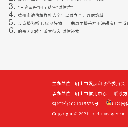
“三农黄哥”田间助售“诚信莓”
德州市诚信榜样杜志全：以诚立企，以信筑城
以直播为桥 传家乡好物——曲周主播岳梓田深耕家居赛道
的哥孟昭隆：善意待客 诚信还物
主办单位：眉山市发展和改革委员会
承办单位：眉山市信用中心
联系方式
蜀ICP备2021015523号
川公网备5
Copyright © 2021 credit.ms.gov.cn