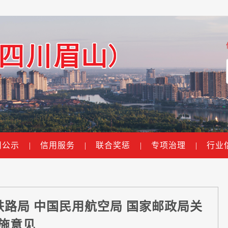
用公示
|
信用服务
|
联合奖惩
|
专项治理
|
行业
铁路局 中国民用航空局 国家邮政局关
施意见