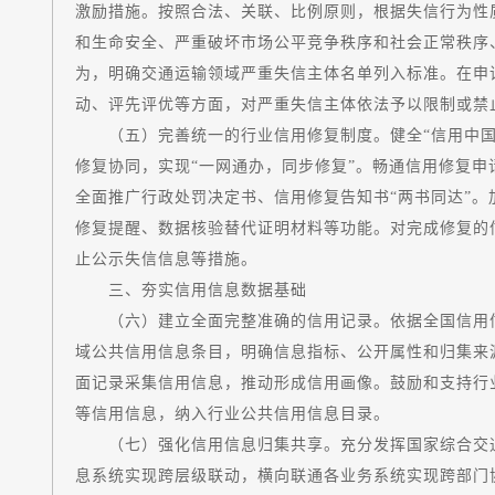
激励措施。按照合法、关联、比例原则，根据失信行为性
和生命安全、严重破坏市场公平竞争秩序和社会正常秩序
为，明确交通运输领域严重失信主体名单列入标准。在申
动、评先评优等方面，对严重失信主体依法予以限制或禁
（五）完善统一的行业信用修复制度。健全“信用中国”
修复协同，实现“一网通办，同步修复”。畅通信用修复申
全面推广行政处罚决定书、信用修复告知书“两书同达”
修复提醒、数据核验替代证明材料等功能。对完成修复的
止公示失信信息等措施。
三、夯实信用信息数据基础
（六）建立全面完整准确的信用记录。依据全国信用信
域公共信用信息条目，明确信息指标、公开属性和归集来
面记录采集信用信息，推动形成信用画像。鼓励和支持行
等信用信息，纳入行业公共信用信息目录。
（七）强化信用信息归集共享。充分发挥国家综合交通
息系统实现跨层级联动，横向联通各业务系统实现跨部门