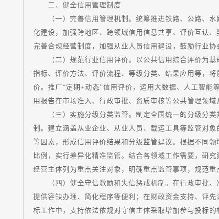
二、健全信用管理制度
（一）完善信用管理机制。统筹推进铁路、公路、水路
化建设，加强跨地区、跨领域信用信息共享、评价互认、
完善合规经营制度，加强从业人员信用建设，鼓励行业协
（二）规范行业信用评价。以公共信用综合评价为基础
指标、评价方法、评价流程、等级分类、结果应用等，将
价。推广“定期+动态”信用评价，运用大数据、人工智能
用报告在市场准入、行政审批、资质审核等公共管理领域
（三）实施分级分类监管。制定全国统一的分级分类规
制。建立涵盖从业企业、从业人员、载运工具等监管对象
等因素，形成信用评价结果和分级监管建议。根据不同领
比例，实行差异化精准监管。结合各领域工作需要，研究
经营主体列为重点关注对象，明确重点监管事项，规范重
（四）健全守信激励和失信惩戒机制。在行政审批、准
提供容缺办理、简化程序等便利；在财政资金支持、评先
标工作中，支持依法依规对守信主体采取增加参与投标的