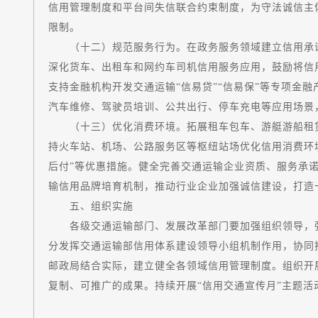
信用管理制度和平台间失信联合约束制度，为守法诚信主
限制。
（十二）规范服务行为。在政务服务领域建立信用承诺制
深化货车、出租车和网约车司机信用服务应用，鼓励将信
支持金融机构开发交通运输“信易贷”“信易保”等专项金融
汽车维修、驾驶员培训、公共出行、停车充电等应用场景
（十三）优化消费环境。拓展租车包车、游艇游船租赁
持火车站、机场、公路服务区等枢纽站场优化信用消费环境
后付”等优惠措施。健全完善交通运输企业资质、服务承
输信用品牌培育机制，推动行业企业加强诚信建设，打造
五、组织实施
各级交通运输部门、发展改革部门要加强组织领导，强
分发挥交通运输部信用体系建设领导小组机制作用，协同
邮政局结合实际，建立健全各领域信用管理制度。组织开
复制、可推广的成果。持续开展“信用交通宣传月”主题