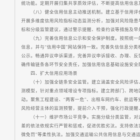
统功能。定期开展归集共享质效评估，不断提高信用信息
（八）健全信用信息主动推送机制。建立基于信用评价
开展多维度信用风险指标动态监测分析，加强对风险隐患
标和分级监管建议，通过警示提醒、检查约谈等措施及早
（九）完善信用信息公示和安全保护制度。按照统一的
信息，并与“信用中国”网站保持一致。完善失信信息分类
公示。畅通异议申诉渠道，完善异议申诉接收、办理、反
确传输链条各环节安全责任，加强信用信息基础设施安全
四、扩大信用应用场景
（十）加强全链条安全监管。建立涵盖安全风险评估、
测模型，针对重点领域增设专项指标。建立跨部门、跨地
动。聚焦工程建设、“两客一危”、出租车网约车、航运
风险经营主体的监测预警，提前介入干预，强化行政提醒
（十一）维护市场公平竞争。实施分级分类监管，对违
差的依法依规实行严管和惩戒，促进优胜劣汰。支持依法
微免罚”等柔性执法。加强交通运输公共信用信息与交通