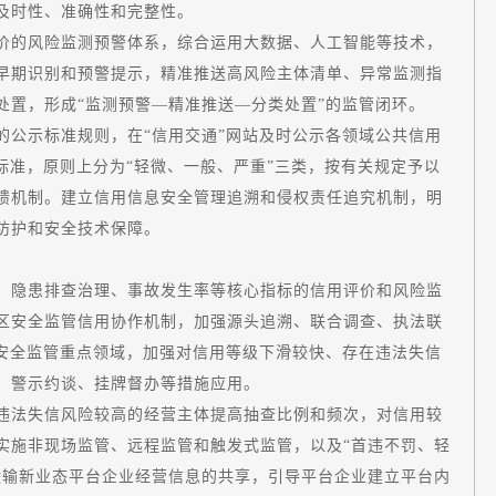
及时性、准确性和完整性。
的风险监测预警体系，综合运用大数据、人工智能等技术，
早期识别和预警提示，精准推送高风险主体清单、异常监测指
处置，形成“监测预警—精准推送—分类处置”的监管闭环。
公示标准规则，在“信用交通”网站及时公示各领域公共信用
标准，原则上分为“轻微、一般、严重”三类，按有关规定予以
馈机制。建立信用信息安全管理追溯和侵权责任追究机制，明
防护和安全技术保障。
隐患排查治理、事故发生率等核心指标的信用评价和风险监
区安全监管信用协作机制，加强源头追溯、联合调查、执法联
等安全监管重点领域，加强对信用等级下滑较快、存在违法失信
、警示约谈、挂牌督办等措施应用。
法失信风险较高的经营主体提高抽查比例和频次，对信用较
实施非现场监管、远程监管和触发式监管，以及“首违不罚、轻
运输新业态平台企业经营信息的共享，引导平台企业建立平台内