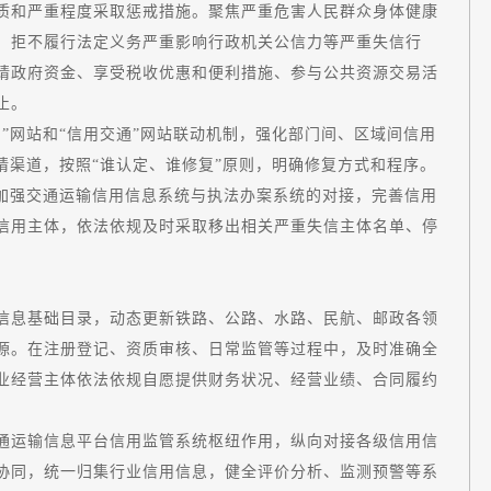
质和严重程度采取惩戒措施。聚焦严重危害人民群众身体健康
、拒不履行法定义务严重影响行政机关公信力等严重失信行
请政府资金、享受税收优惠和便利措施、参与公共资源交易活
止。
网站和“信用交通”网站联动机制，强化部门间、区域间信用
请渠道，按照“谁认定、谁修复”原则，明确修复方式和程序。
。加强交通运输信用信息系统与执法办案系统的对接，完善信用
信用主体，依法依规及时采取移出相关严重失信主体名单、停
息基础目录，动态更新铁路、公路、水路、民航、邮政各领
源。在注册登记、资质审核、日常监管等过程中，及时准确全
业经营主体依法依规自愿提供财务状况、经营业绩、合同履约
运输信息平台信用监管系统枢纽作用，纵向对接各级信用信
协同，统一归集行业信用信息，健全评价分析、监测预警等系