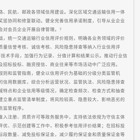
、民航、邮政各领域信用建设。深化区域交通运输信用一体
奖惩协同和修复联动。健全完善信用承诺制度，引导从业企业
会对会员企业开展自律管理。?
，统一交通运输行业信用评价规则，明确各业务领域的评价
质量信誉考核、诚信考核、风险隐患排查等纳入行业信用评
等技术手段，加强行为记录、分值计算和结果公示。推动行业信
及招标投标、融资授信、商业往来等市场活动中广泛应用。
则和监管指南，健全以信用评价为基础的分级分类监管机
的信用数据库，综合分析运营状况、监管执法、风险隐患排查
域特点和企业信用等级情况，确定检查频次、检查方式和抽查
建立重点监管清单制度，将风险较高、隐患较大、影响恶劣的
点监管程序。
入注册、资质许可等政务服务中，支持依法依规为守信主体
评优、示范创建等工作中，积极参考信用评价结果；在招标投
标段数量、减免投标保证金，减少履约保证金和质量保证金等